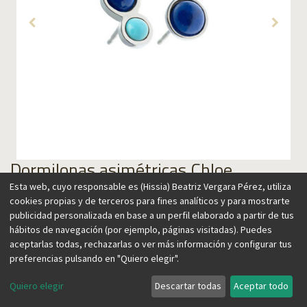
Dormilonas asimétricas Chloe
lapislázuli y turquesa plata
Esta web, cuyo responsable es (Hissia) Beatriz Vergara Pérez, utiliza
cookies propias y de terceros para fines analíticos y para mostrarte
publicidad personalizada en base a un perfil elaborado a partir de tus
59,00
€
hábitos de navegación (por ejemplo, páginas visitadas). Puedes
aceptarlas todas, rechazarlas o ver más información y configurar tus
preferencias pulsando en "Quiero elegir".
Quiero elegir
Descartar todas
Aceptar todo
Agregar al carrito