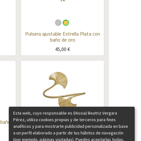
Pulsera ajustable Estrella
Plata con
baño de oro
45,00
€
Esta web, cuyo responsable es (Hissia) Beatriz Vergara
Pérez, utiliza cookies propias y de terceros para fines
 baño
analíticos y para mostrarte publicidad personalizada en base
Pulsera oro Carmen
a un perfil elaborado a partir de tus hábitos de navegación
125,00
€
(por ejemplo, páginas visitadas). Puedes aceptarlas todas,