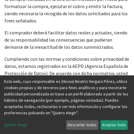
formalizar la compra, ejecutar el cobro y emitir la factura,
siendo necesaria la recogida de los datos solicitados para los
fines señalados.
El comprador deberá facilitar datos reales y actuales, siendo
de su responsabilidad las consecuencias que pudieran
derivarse de la inexactitud de los datos suministrados.
Cumpliendo con las normas y condiciones sobre privacidad de
datos, estamos registrados en la AEPD (Agencia Española de
Protección de Datos). De acuerdo con dicha normativa, usted
tiene derecho a acceder, cambiar y cancelar su información
Esta web, cuyo responsable es (Hissia) Beatriz Vergara Pérez, utiliza
personal. Para hacerlo, debe comunicarlo por email a la
cookies propias y de terceros para fines analíticos y para mostrarte
publicidad personalizada en base a un perfil elaborado a partir de tus
siguiente dirección: info@hissia.com.
hábitos de navegación (por ejemplo, páginas visitadas). Puedes
aceptarlas todas, rechazarlas o ver más información y configurar tus
Con el objeto de preservar su privacidad, le garantizamos que
preferencias pulsando en "Quiero elegir".
toda la información que nos facilite será tratada de manera
estrictamente confidencial y guardada de forma segura. La
Quiero elegir
Descartar todas
Aceptar todo
información facilitada es confidencial y sólo será utilizada