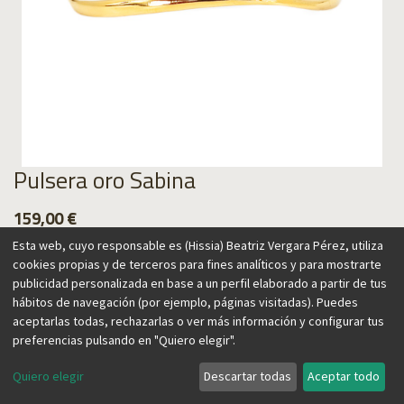
Pulsera oro Sabina
159,00
€
Esta web, cuyo responsable es (Hissia) Beatriz Vergara Pérez, utiliza
cookies propias y de terceros para fines analíticos y para mostrarte
publicidad personalizada en base a un perfil elaborado a partir de tus
hábitos de navegación (por ejemplo, páginas visitadas). Puedes
Agregar al carrito
aceptarlas todas, rechazarlas o ver más información y configurar tus
preferencias pulsando en "Quiero elegir".
Quiero elegir
Descartar todas
Aceptar todo
Esta colección está inspirada en el árbol de la sabina, uno de
los más resistentes. Se caracteriza por su forma retorcida y