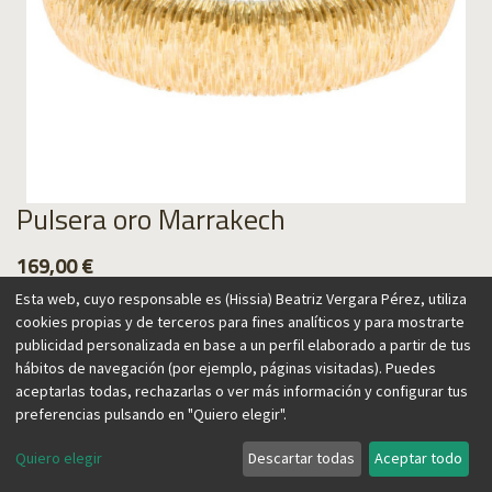
Pulsera oro Marrakech
169,00
€
Esta web, cuyo responsable es (Hissia) Beatriz Vergara Pérez, utiliza
cookies propias y de terceros para fines analíticos y para mostrarte
publicidad personalizada en base a un perfil elaborado a partir de tus
hábitos de navegación (por ejemplo, páginas visitadas). Puedes
Agregar al carrito
aceptarlas todas, rechazarlas o ver más información y configurar tus
preferencias pulsando en "Quiero elegir".
Quiero elegir
Descartar todas
Aceptar todo
Marrakech inspira esta colección, elaborada con una textura
que simula el efecto de las madejas de algodón tiñéndose,