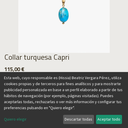
Collar turquesa Capri
115,00
€
Esta web, cuyo responsable es (Hissia) Beatriz Vergara Pérez, utiliza
cookies propias y de terceros para fines analíticos y para mostrarte
publicidad personalizada en base a un perfil elaborado a partir de tus
hábitos de navegación (por ejemplo, páginas visitadas). Puedes
Agregar al carrito
aceptarlas todas, rechazarlas o ver más información y configurar tus
preferencias pulsando en "Quiero elegir".
Quiero elegir
Descartar todas
Aceptar todo
Esta gargantilla ajustable añadirá un toque de color a tus
looks, tanto en invierno como en verano. Llévala sola o