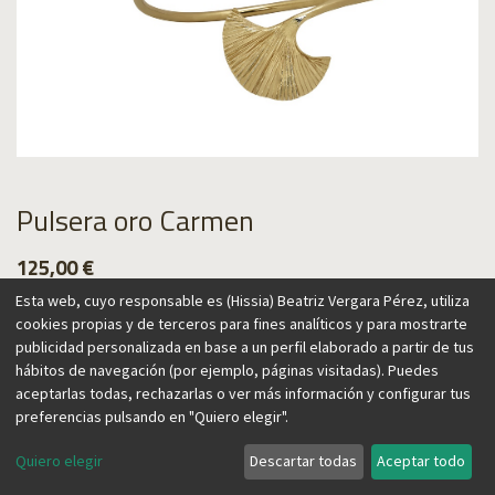
Pulsera oro Carmen
125,00
€
Esta web, cuyo responsable es (Hissia) Beatriz Vergara Pérez, utiliza
cookies propias y de terceros para fines analíticos y para mostrarte
publicidad personalizada en base a un perfil elaborado a partir de tus
hábitos de navegación (por ejemplo, páginas visitadas). Puedes
Agregar al carrito
aceptarlas todas, rechazarlas o ver más información y configurar tus
preferencias pulsando en "Quiero elegir".
Quiero elegir
Descartar todas
Aceptar todo
España y su artesanía inspiran esta colección, que aporta un
aire vintage y a la vez contemporáneo. El abanico, una de sus