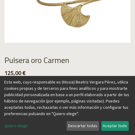
Pulsera oro Carmen
125,00
€
Esta web, cuyo responsable es (Hissia) Beatriz Vergara Pérez, utiliza
cookies propias y de terceros para fines analíticos y para mostrarte
publicidad personalizada en base a un perfil elaborado a partir de tus
hábitos de navegación (por ejemplo, páginas visitadas). Puedes
Agregar al carrito
aceptarlas todas, rechazarlas o ver más información y configurar tus
preferencias pulsando en "Quiero elegir".
Quiero elegir
Descartar todas
Aceptar todo
España y su artesanía inspiran esta colección, que aporta un
aire vintage y a la vez contemporáneo. El abanico, una de sus