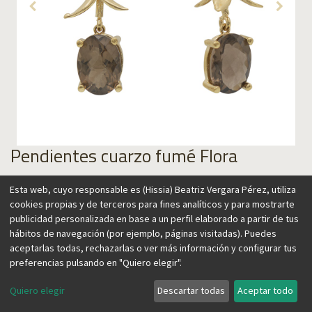
Pendientes cuarzo fumé Flora
169,00
€
Esta web, cuyo responsable es (Hissia) Beatriz Vergara Pérez, utiliza
cookies propias y de terceros para fines analíticos y para mostrarte
publicidad personalizada en base a un perfil elaborado a partir de tus
hábitos de navegación (por ejemplo, páginas visitadas). Puedes
aceptarlas todas, rechazarlas o ver más información y configurar tus
Agregar al carrito
preferencias pulsando en "Quiero elegir".
Quiero elegir
Descartar todas
Aceptar todo
Estos pendientes diseñados con forma de rama son una