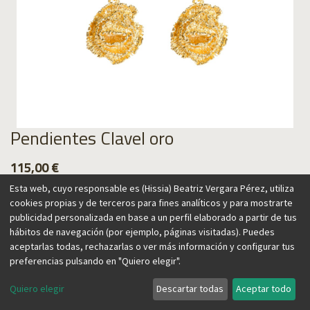
Pendientes Clavel oro
115,00
€
Esta web, cuyo responsable es (Hissia) Beatriz Vergara Pérez, utiliza
cookies propias y de terceros para fines analíticos y para mostrarte
publicidad personalizada en base a un perfil elaborado a partir de tus
hábitos de navegación (por ejemplo, páginas visitadas). Puedes
Agregar al carrito
aceptarlas todas, rechazarlas o ver más información y configurar tus
preferencias pulsando en "Quiero elegir".
Quiero elegir
Descartar todas
Aceptar todo
Nuestros pendientes Clavel capturan la belleza de esta flor,
un icono de la cultura española y muy común en la región