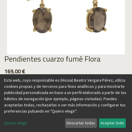
Pendientes cuarzo fumé Flora
169,00
€
Esta web, cuyo responsable es (Hissia) Beatriz Vergara Pérez, utiliza
cookies propias y de terceros para fines analíticos y para mostrarte
publicidad personalizada en base a un perfil elaborado a partir de tus
hábitos de navegación (por ejemplo, páginas visitadas). Puedes
Agregar al carrito
aceptarlas todas, rechazarlas o ver más información y configurar tus
preferencias pulsando en "Quiero elegir".
Quiero elegir
Descartar todas
Aceptar todo
Estos pendientes diseñados con forma de rama son una
apuesta por la feminidad y la delicadeza. Su diseño permite