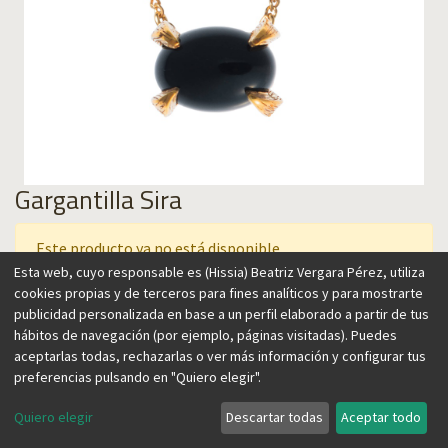
Gargantilla Sira
Este producto ya no está disponible.
Esta web, cuyo responsable es (Hissia) Beatriz Vergara Pérez, utiliza
cookies propias y de terceros para fines analíticos y para mostrarte
publicidad personalizada en base a un perfil elaborado a partir de tus
Esta colección tiene por protagonista a las piedras
hábitos de navegación (por ejemplo, páginas visitadas). Puedes
semipreciosas talladas artísticamente sobre una montura
aceptarlas todas, rechazarlas o ver más información y configurar tus
que simula las garras de un animal, en un diseño cómodo y
preferencias pulsando en "Quiero elegir".
favorecedor, que se puede llevar a distintas alturas. Un diseño
femenino y atemporal para aportar un toque vintage
Quiero elegir
Descartar todas
Aceptar todo
actualizado, perfecto para llevar sobre un top o