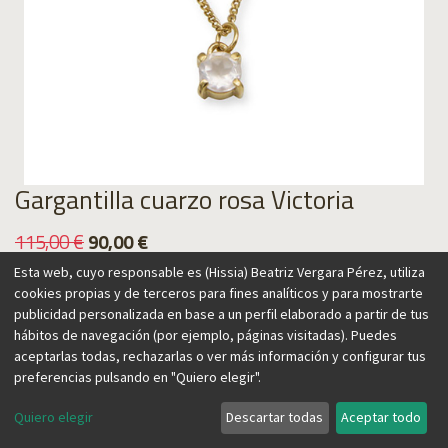
Gargantilla cuarzo rosa Victoria
115,00
€
90,00
€
Esta web, cuyo responsable es (Hissia) Beatriz Vergara Pérez, utiliza
cookies propias y de terceros para fines analíticos y para mostrarte
publicidad personalizada en base a un perfil elaborado a partir de tus
hábitos de navegación (por ejemplo, páginas visitadas). Puedes
Agregar al carrito
aceptarlas todas, rechazarlas o ver más información y configurar tus
preferencias pulsando en "Quiero elegir".
Quiero elegir
Descartar todas
Aceptar todo
Esta delicada y femenina gargantilla combina un colgante de
cuarzo rosa facetado con una cadena que se puede ajustar a