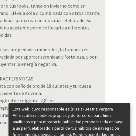
lor a tus looks, tanto en invierno como en
rano. Llévala sola o combinada con otros charms
cadenas para crear un look más elaborado. Su
dena ajustable permite llevarla a diferentes
didas.
r sus propiedades minerales, la turquesa es
reciada por aportar serenidad y fortaleza, y por
uyentar la energía negativa.
RACTERISTICAS
ata con baño de oro de 18 quilates y turquesa
ocedente de Arizona.
ngitud de colgante: 2,8 cm.
ngitud de cadena: 40-48 cm (ajustable a distintas
Esta web, cuyo responsable es (Hissia) Beatriz Vergara
turas)
Pérez, utiliza cookies propias y de terceros para fines
analíticos y para mostrarte publicidad personalizada en base
cho en España.
a un perfil elaborado a partir de tus hábitos de navegación
(por ejemplo, páginas visitadas). Puedes aceptarlas todas,