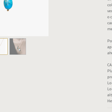
co
ve
o 
ca
me
Po
ap
ah
CA
Pl
pr
Lo
Lo
al
He