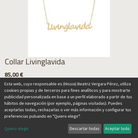
Collar Livinglavida
85,00
€
Esta web, cuyo responsable es (Hissia) Beatriz Vergara Pérez, utiliza
cookies propias y de terceros para fines analíticos y para mostrarte
publicidad personalizada en base a un perfil elaborado a partir de tus
hábitos de navegación (por ejemplo, páginas visitadas). Puedes
Agregar al carrito
aceptarlas todas, rechazarlas o ver más información y configurar tus
preferencias pulsando en "Quiero elegir".
Quiero elegir
Descartar todas
Aceptar todo
Nuestro collar Livinglavida es una oda a la vida y a las ganas
de vivir. Refleja el espíritu de las vacaciones y de disfrutar de