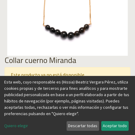
Collar cuerno Miranda
Este producto ya no está disponible.
Esta web, cuyo responsable es (Hissia) Beatriz Vergara Pérez, utiliza
cookies propias y de terceros para fines analíticos y para mostrarte
publicidad personalizada en base a un perfil elaborado a partir de tus
Collar de bolas de cuerno natural procedente de África. Su
hábitos de navegación (por ejemplo, páginas visitadas). Puedes
ligero peso y el brillo de sus cuentas lo convierten en un
aceptarlas todas, rechazarlas o ver más información y configurar tus
básico para llevar en cualquier ocasión.
preferencias pulsando en "Quiero elegir".
DETALLES
Quiero elegir
Descartar todas
Aceptar todo
Bolas de cuerno natural procedente de África.