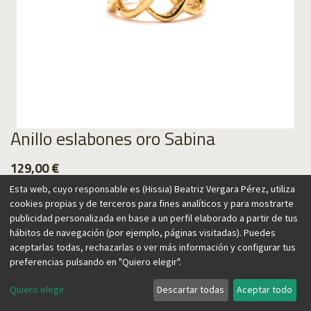
Anillo eslabones oro Sabina
129,00
€
Esta web, cuyo responsable es (Hissia) Beatriz Vergara Pérez, utiliza
cookies propias y de terceros para fines analíticos y para mostrarte
publicidad personalizada en base a un perfil elaborado a partir de tus
hábitos de navegación (por ejemplo, páginas visitadas). Puedes
Agregar al carrito
aceptarlas todas, rechazarlas o ver más información y configurar tus
preferencias pulsando en "Quiero elegir".
Quiero elegir
Descartar todas
Aceptar todo
Esta colección está inspirada en el árbol de la sabina, uno de
los más resistentes. Se caracteriza por su forma retorcida,