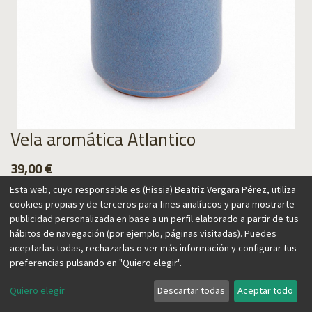
Vela aromática Atlantico
39,00
€
Esta web, cuyo responsable es (Hissia) Beatriz Vergara Pérez, utiliza
cookies propias y de terceros para fines analíticos y para mostrarte
publicidad personalizada en base a un perfil elaborado a partir de tus
hábitos de navegación (por ejemplo, páginas visitadas). Puedes
Agregar al carrito
aceptarlas todas, rechazarlas o ver más información y configurar tus
preferencias pulsando en "Quiero elegir".
Quiero elegir
Descartar todas
Aceptar todo
Nuestras velas están inspiradas en las Islas Canarias, un
paraíso exótico conocido por su exuberante naturaleza y