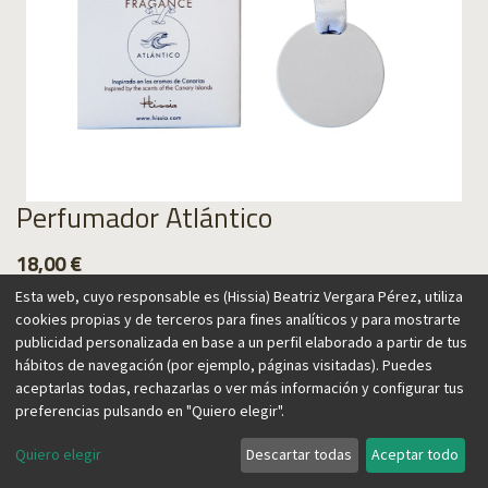
Perfumador Atlántico
18,00
€
Esta web, cuyo responsable es (Hissia) Beatriz Vergara Pérez, utiliza
cookies propias y de terceros para fines analíticos y para mostrarte
publicidad personalizada en base a un perfil elaborado a partir de tus
hábitos de navegación (por ejemplo, páginas visitadas). Puedes
Agregar al carrito
aceptarlas todas, rechazarlas o ver más información y configurar tus
preferencias pulsando en "Quiero elegir".
Quiero elegir
Descartar todas
Aceptar todo
Nuestros perfumadores están inspirados en las Islas
Canarias, un paraíso exótico conocido por su exuberante