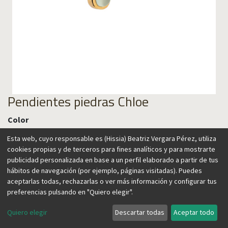
Pendientes piedras Chloe
Color
Esta web, cuyo responsable es (Hissia) Beatriz Vergara Pérez, utiliza
cookies propias y de terceros para fines analíticos y para mostrarte
publicidad personalizada en base a un perfil elaborado a partir de tus
49,00
€
hábitos de navegación (por ejemplo, páginas visitadas). Puedes
aceptarlas todas, rechazarlas o ver más información y configurar tus
preferencias pulsando en "Quiero elegir".
Quiero elegir
Descartar todas
Aceptar todo
Agregar al carrito