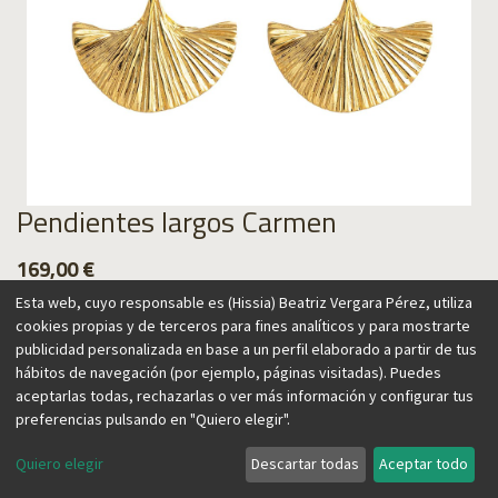
Pendientes largos Carmen
169,00
€
Esta web, cuyo responsable es (Hissia) Beatriz Vergara Pérez, utiliza
cookies propias y de terceros para fines analíticos y para mostrarte
publicidad personalizada en base a un perfil elaborado a partir de tus
hábitos de navegación (por ejemplo, páginas visitadas). Puedes
Agregar al carrito
aceptarlas todas, rechazarlas o ver más información y configurar tus
preferencias pulsando en "Quiero elegir".
Quiero elegir
Descartar todas
Aceptar todo
España y su artesanía inspiran esta colección, que aporta un
aire vintage y a la vez contemporáneo. El abanico, una de sus