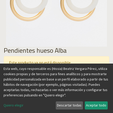
Pendientes hueso Alba
Este producto ya no está disponible.
Esta web, cuyo responsable es (Hissia) Beatriz Vergara Pérez, utiliza
cookies propias y de terceros para fines analíticos y para mostrarte
publicidad personalizada en base a un perfil elaborado a partir de tus
Estos favorecedores pendientes están realizados con aros
hábitos de navegación (por ejemplo, páginas visitadas). Puedes
superpuestos, que permiten llevarlos de distintas formas. Su
aceptarlas todas, rechazarlas o ver más información y configurar tus
color hueso aporta luz a la cara y permite combinarlos con
preferencias pulsando en "Quiero elegir".
cualquier color. Su diseño ultra ligero, versátil y atemporal
los convierte en un básico para cualquier joyero.
Quiero elegir
Descartar todas
Aceptar todo