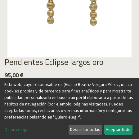
Pendientes Eclipse largos oro
95,00
€
Esta web, cuyo responsable es (Hissia) Beatriz Vergara Pérez, utiliza
cookies propias y de terceros para fines analíticos y para mostrarte
publicidad personalizada en base a un perfil elaborado a partir de tus
hábitos de navegación (por ejemplo, páginas visitadas). Puedes
Agregar al carrito
aceptarlas todas, rechazarlas o ver más información y configurar tus
preferencias pulsando en "Quiero elegir".
Quiero elegir
Descartar todas
Aceptar todo
Estos pendientes están inspirados en la obra del escultor
francés Robert Therrien, representando esferas redondas