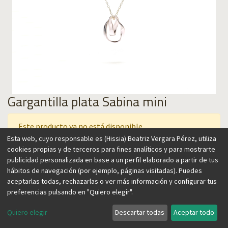
Gargantilla plata Sabina mini
Este producto ya no está disponible.
Esta web, cuyo responsable es (Hissia) Beatriz Vergara Pérez, utiliza
cookies propias y de terceros para fines analíticos y para mostrarte
publicidad personalizada en base a un perfil elaborado a partir de tus
Esta colección está inspirada en el árbol de la sabina, uno de
hábitos de navegación (por ejemplo, páginas visitadas). Puedes
los más resistentes. Se caracteriza por su forma retorcida,
aceptarlas todas, rechazarlas o ver más información y configurar tus
modelada por el viento, que adquiere esta forma única en la
preferencias pulsando en "Quiero elegir".
isla canaria de El Hierro. Esta inspiración da lugar a formas
orgánicas y atemporales, fáciles de llevar en cualquier
Quiero elegir
Descartar todas
Aceptar todo
ocasión. Está realizado con dos aros irregulares