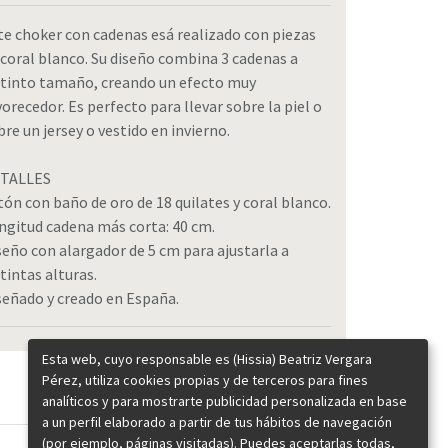
te choker con cadenas esá realizado con piezas
 coral blanco. Su diseño combina 3 cadenas a
stinto tamaño, creando un efecto muy
vorecedor. Es perfecto para llevar sobre la piel o
bre un jersey o vestido en invierno.
TALLES
tón con baño de oro de 18 quilates y coral blanco.
ngitud cadena más corta: 40 cm.
seño con alargador de 5 cm para ajustarla a
stintas alturas.
señado y creado en España.
Esta web, cuyo responsable es (Hissia) Beatriz Vergara
Pérez, utiliza cookies propias y de terceros para fines
analíticos y para mostrarte publicidad personalizada en base
a un perfil elaborado a partir de tus hábitos de navegación
(por ejemplo, páginas visitadas). Puedes aceptarlas todas,