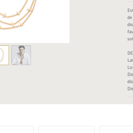
Es
de
di
fa
so
DE
La
Lo
Di
di
Di