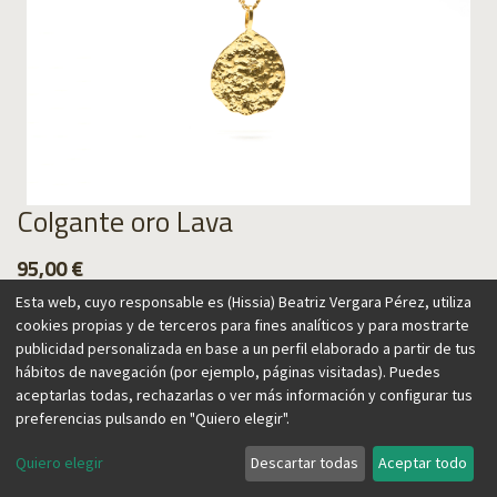
Colgante oro Lava
95,00
€
Esta web, cuyo responsable es (Hissia) Beatriz Vergara Pérez, utiliza
cookies propias y de terceros para fines analíticos y para mostrarte
publicidad personalizada en base a un perfil elaborado a partir de tus
hábitos de navegación (por ejemplo, páginas visitadas). Puedes
Agregar al carrito
aceptarlas todas, rechazarlas o ver más información y configurar tus
preferencias pulsando en "Quiero elegir".
Quiero elegir
Descartar todas
Aceptar todo
Nuestra gargantilla se inspira en la textura de la lava,
recordando el origen de las Islas Canarias, hogar de nuestra