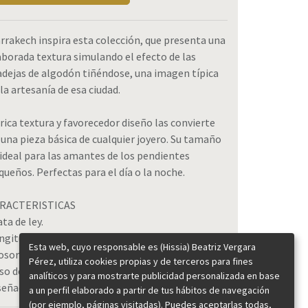
rrakech inspira esta colección, que presenta una
aborada textura simulando el efecto de las
dejas de algodón tiñéndose, una imagen típica
 la artesanía de esa ciudad.
 rica textura y favorecedor diseño las convierte
 una pieza básica de cualquier joyero. Su tamaño
 ideal para las amantes de los pendientes
queños. Perfectas para el día o la noche.
RACTERISTICAS
ta de ley.
ngitud: 2 cm.
Esta web, cuyo responsable es (Hissia) Beatriz Vergara
osor: 3 mm.
Pérez, utiliza cookies propias y de terceros para fines
so de cada pendiente: 2,5 gramos.
analíticos y para mostrarte publicidad personalizada en base
señadas y hechas a mano en España.
a un perfil elaborado a partir de tus hábitos de navegación
(por ejemplo, páginas visitadas). Puedes aceptarlas todas,