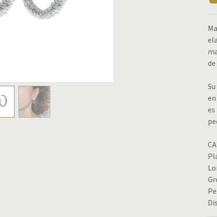
Ma
el
ma
de
Su
en
es
pe
CA
Pla
Lo
Gr
Pe
Di