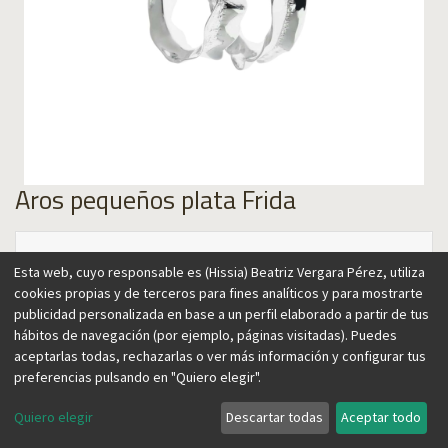
Aros pequeños plata Frida
Esta web, cuyo responsable es (Hissia) Beatriz Vergara Pérez, utiliza
cookies propias y de terceros para fines analíticos y para mostrarte
95,00
€
65,00
€
publicidad personalizada en base a un perfil elaborado a partir de tus
hábitos de navegación (por ejemplo, páginas visitadas). Puedes
aceptarlas todas, rechazarlas o ver más información y configurar tus
preferencias pulsando en "Quiero elegir".
Agregar al carrito
Quiero elegir
Descartar todas
Aceptar todo