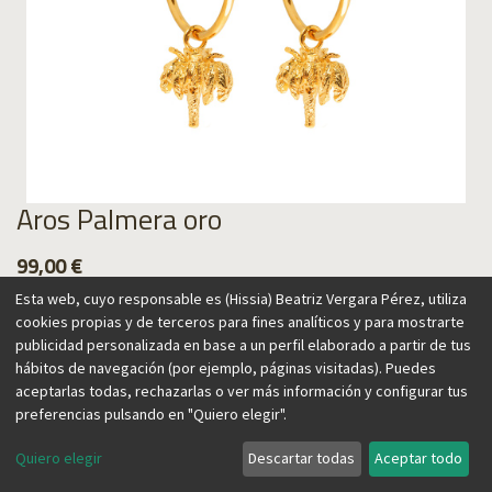
Aros Palmera oro
99,00
€
Esta web, cuyo responsable es (Hissia) Beatriz Vergara Pérez, utiliza
cookies propias y de terceros para fines analíticos y para mostrarte
publicidad personalizada en base a un perfil elaborado a partir de tus
hábitos de navegación (por ejemplo, páginas visitadas). Puedes
Agregar al carrito
aceptarlas todas, rechazarlas o ver más información y configurar tus
preferencias pulsando en "Quiero elegir".
Quiero elegir
Descartar todas
Aceptar todo
La exuberante naturaleza de las Islas Canarias, donde vive la
diseñadora, inspira esta colección. Sus proporciones están