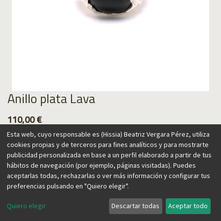
Anillo plata Lava
110,00
€
Esta web, cuyo responsable es (Hissia) Beatriz Vergara Pérez, utiliza
cookies propias y de terceros para fines analíticos y para mostrarte
publicidad personalizada en base a un perfil elaborado a partir de tus
hábitos de navegación (por ejemplo, páginas visitadas). Puedes
Agregar al carrito
aceptarlas todas, rechazarlas o ver más información y configurar tus
preferencias pulsando en "Quiero elegir".
Quiero elegir
Descartar todas
Aceptar todo
Anillo inspirado en la textura de la lava, recordando el origen
volcánico de las Islas Canarias, hogar de nuestra marca. Su