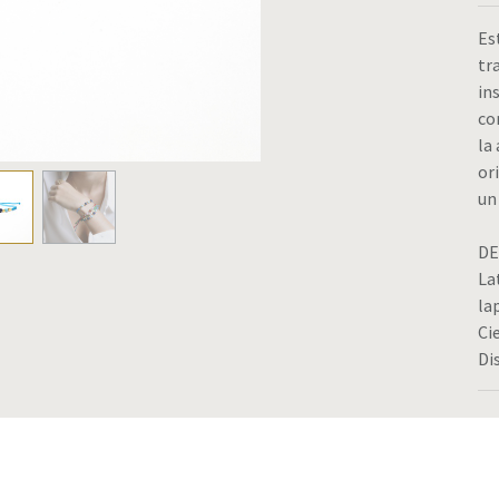
Es
tr
in
co
la
or
un
DE
La
lap
Ci
Di