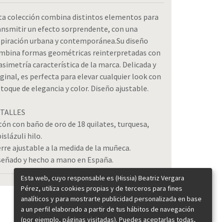
ta colección combina distintos elementos para
ansmitir un efecto sorprendente, con una
spiración urbana y contemporánea.Su diseño
mbina formas geométricas reinterpretadas con
 asimetría característica de la marca. Delicada y
iginal, es perfecta para elevar cualquier look con
 toque de elegancia y color. Diseño ajustable.
TALLES
tón con baño de oro de 18 quilates, turquesa,
islázuli hilo.
erre ajustable a la medida de la muñeca.
señado y hecho a mano en España.
Esta web, cuyo responsable es (Hissia) Beatriz Vergara
Pérez, utiliza cookies propias y de terceros para fines
analíticos y para mostrarte publicidad personalizada en base
a un perfil elaborado a partir de tus hábitos de navegación
(por ejemplo, páginas visitadas). Puedes aceptarlas todas,