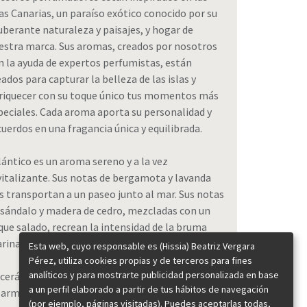
las Canarias, un paraíso exótico conocido por su
uberante naturaleza y paisajes, y hogar de
estra marca. Sus aromas, creados por nosotros
n la ayuda de expertos perfumistas, están
eados para capturar la belleza de las islas y
riquecer con su toque único tus momentos más
peciales. Cada aroma aporta su personalidad y
cuerdos en una fragancia única y equilibrada.
lántico es un aroma sereno y a la vez
vitalizante. Sus notas de bergamota y lavanda
s transportan a un paseo junto al mar. Sus notas
 sándalo y madera de cedro, mezcladas con un
que salado, recrean la intensidad de la bruma
rina y la sensación de aire fresco y salado.
Esta web, cuyo responsable es (Hissia) Beatriz Vergara
Pérez, utiliza cookies propias y de terceros para fines
analíticos y para mostrarte publicidad personalizada en base
 cerámica perfumada está diseñada para colgar
a un perfil elaborado a partir de tus hábitos de navegación
 armarios, pomos de puertas, baños, coches o
(por ejemplo, páginas visitadas). Puedes aceptarlas todas,