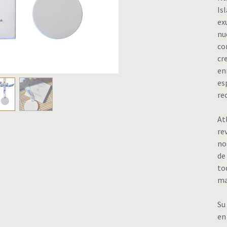
Is
ex
nu
co
cr
en
es
re
At
re
no
de
to
ma
Su
en