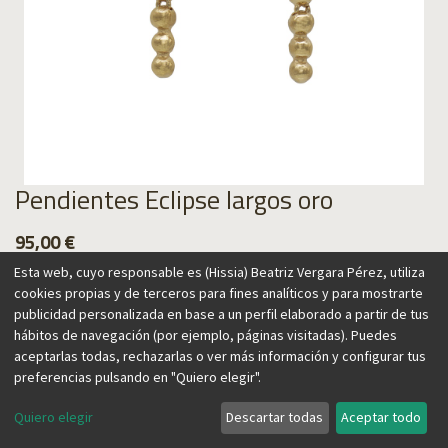
Pendientes Eclipse largos oro
95,00
€
Esta web, cuyo responsable es (Hissia) Beatriz Vergara Pérez, utiliza
cookies propias y de terceros para fines analíticos y para mostrarte
publicidad personalizada en base a un perfil elaborado a partir de tus
hábitos de navegación (por ejemplo, páginas visitadas). Puedes
Agregar al carrito
aceptarlas todas, rechazarlas o ver más información y configurar tus
preferencias pulsando en "Quiero elegir".
Quiero elegir
Descartar todas
Aceptar todo
Estos pendientes están inspirados en la obra del escultor
francés Robert Therrien, representando esferas redondas