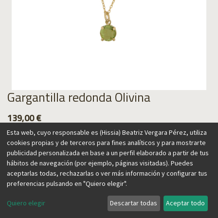
Gargantilla redonda Olivina
139,00
€
Esta web, cuyo responsable es (Hissia) Beatriz Vergara Pérez, utiliza
cookies propias y de terceros para fines analíticos y para mostrarte
publicidad personalizada en base a un perfil elaborado a partir de tus
hábitos de navegación (por ejemplo, páginas visitadas). Puedes
Agregar al carrito
aceptarlas todas, rechazarlas o ver más información y configurar tus
preferencias pulsando en "Quiero elegir".
Quiero elegir
Descartar todas
Aceptar todo
Colección realizada con olivina, también conocida como
peridoto, una piedra preciosa localizada en lugares con