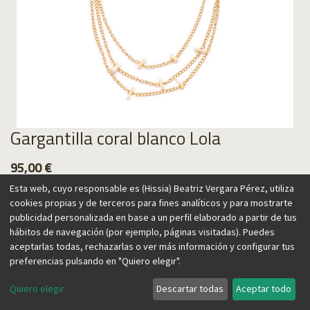
Gargantilla coral blanco Lola
95,00
€
Esta web, cuyo responsable es (Hissia) Beatriz Vergara Pérez, utiliza
cookies propias y de terceros para fines analíticos y para mostrarte
publicidad personalizada en base a un perfil elaborado a partir de tus
hábitos de navegación (por ejemplo, páginas visitadas). Puedes
Agregar al carrito
aceptarlas todas, rechazarlas o ver más información y configurar tus
preferencias pulsando en "Quiero elegir".
Quiero elegir
Descartar todas
Aceptar todo
Este choker con cadenas esá realizado con piezas de coral
blanco. Su diseño combina 3 cadenas a distinto tamaño,