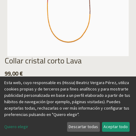
Collar cristal corto Lava
99,00
€
Esta web, cuyo responsable es (Hissia) Beatriz Vergara Pérez, utiliza
cookies propias y de terceros para fines analíticos y para mostrarte
publicidad personalizada en base a un perfil elaborado a partir de tus
hábitos de navegación (por ejemplo, páginas visitadas). Puedes
Agregar al carrito
aceptarlas todas, rechazarlas o ver más información y configurar tus
preferencias pulsando en "Quiero elegir".
Quiero elegir
Descartar todas
Aceptar todo
Collar con cuentas de cristal inspirados en la lava,
recordando el origen de las Islas Canarias, hogar de nuestra