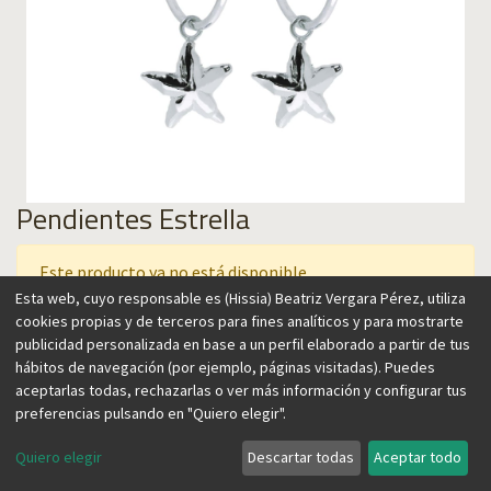
Pendientes Estrella
Este producto ya no está disponible.
Esta web, cuyo responsable es (Hissia) Beatriz Vergara Pérez, utiliza
cookies propias y de terceros para fines analíticos y para mostrarte
publicidad personalizada en base a un perfil elaborado a partir de tus
Argollas con un diseño inspirado en motivos marinos del
hábitos de navegación (por ejemplo, páginas visitadas). Puedes
Océano Atlántico. Sus proporciones están diseñadas para
aceptarlas todas, rechazarlas o ver más información y configurar tus
favorecer a quien las lleve al estilizar la cara y el cuello, y por
preferencias pulsando en "Quiero elegir".
su movimiento balanceante.
Quiero elegir
Descartar todas
Aceptar todo
CARACTERISTICAS