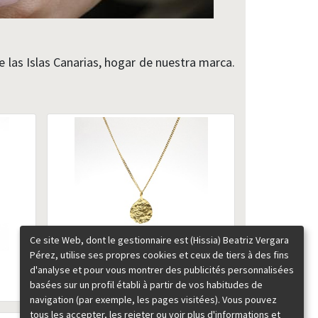
e las Islas Canarias, hogar de nuestra marca.
Ce site Web, dont le gestionnaire est (Hissia) Beatriz Vergara
Pérez, utilise ses propres cookies et ceux de tiers à des fins
Colgante oro Lava
d'analyse et pour vous montrer des publicités personnalisées
basées sur un profil établi à partir de vos habitudes de
95,00
€
navigation (par exemple, les pages visitées). Vous pouvez
tous les accepter, les rejeter ou voir plus d'informations et