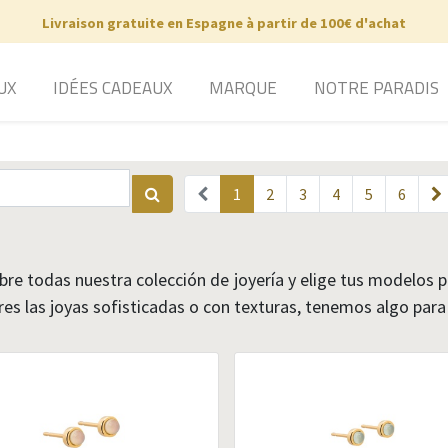
Livraison gratuite en Espagne à partir de 100€ d'achat
UX
IDÉES CADEAUX
MARQUE
NOTRE PARADIS
1
2
3
4
5
6
re todas nuestra colección de joyería y elige tus modelos p
res las joyas sofisticadas o con texturas, tenemos algo para 