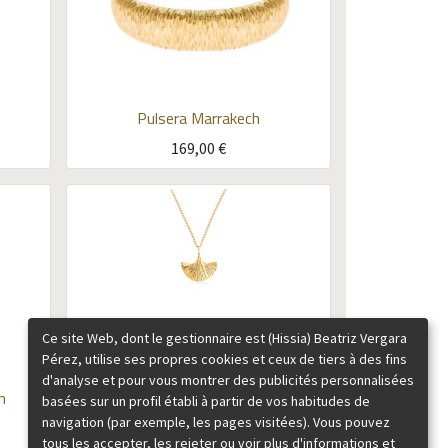
Pulsera Marrakech
169,00
€
Ce site Web, dont le gestionnaire est (Hissia) Beatriz Vergara
Pérez, utilise ses propres cookies et ceux de tiers à des fins
Gargantilla Carmen
Plata con baño
d'analyse et pour vous montrer des publicités personnalisées
h
de oro
basées sur un profil établi à partir de vos habitudes de
navigation (par exemple, les pages visitées). Vous pouvez
115,00
€
tous les accepter, les rejeter ou voir plus d'informations et