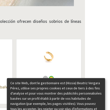
colección ofrecen diseños sobrios de líneas
Ce site Web, dont le gestionnaire est (Hissia) Beatriz Vergara
 baño
Boucles d'oreilles Sabina
Plata con
Pérez, utilise ses propres cookies et ceux de tiers à des fins
baño de oro
d'analyse et pour vous montrer des publicités personnalisées
basées sur un profil établi à partir de vos habitudes de
39,00
€
navigation (par exemple, les pages visitées). Vous pouvez
tous les accepter, les rejeter ou voir plus d'informations et