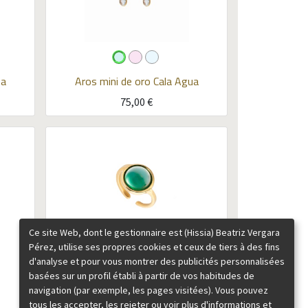
a
Aros mini de oro Cala
Agua
75,00
€
Ce site Web, dont le gestionnaire est (Hissia) Beatriz Vergara
Pérez, utilise ses propres cookies et ceux de tiers à des fins
d'analyse et pour vous montrer des publicités personnalisées
Anillo grande Chloe
Verde
basées sur un profil établi à partir de vos habitudes de
navigation (par exemple, les pages visitées). Vous pouvez
85,00
€
tous les accepter, les rejeter ou voir plus d'informations et