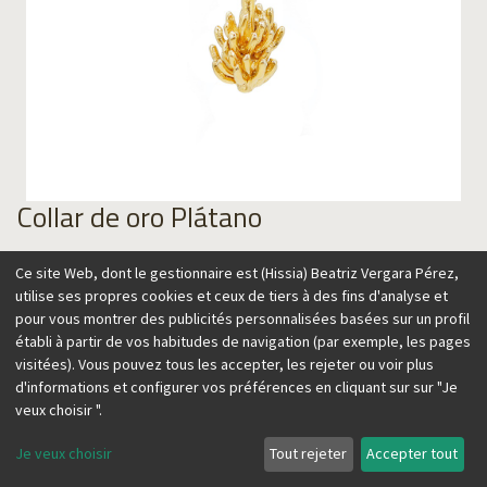
Collar de oro Plátano
129,00
€
Ce site Web, dont le gestionnaire est (Hissia) Beatriz Vergara Pérez,
utilise ses propres cookies et ceux de tiers à des fins d'analyse et
pour vous montrer des publicités personnalisées basées sur un profil
établi à partir de vos habitudes de navigation (par exemple, les pages
visitées). Vous pouvez tous les accepter, les rejeter ou voir plus
Ajouter au panier
d'informations et configurer vos préférences en cliquant sur sur "Je
veux choisir ".
Je veux choisir
Tout rejeter
Accepter tout
COLLAR PLATANO
Esta gargantilla tiene un colgante tallado en forma de