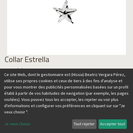
Collar Estrella
Material
Ce site Web, dont le gestionnaire est (Hissia) Beatriz Vergara Pérez,
utilise ses propres cookies et ceux de tiers à des fins d'analyse et
pour vous montrer des publicités personnalisées basées sur un profil
établi à partir de vos habitudes de navigation (par exemple, les pages
89,00
€
visitées). Vous pouvez tous les accepter, les rejeter ou voir plus
d'informations et configurer vos préférences en cliquant sur sur "Je
veux choisir ".
Je veux choisir
Tout rejeter
Accepter tout
Ajouter au panier