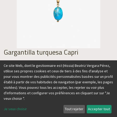
Gargantilla turquesa Capri
115,00
€
Ce site Web, dont le gestionnaire est (Hissia) Beatriz Vergara Pérez,
utilise ses propres cookies et ceux de tiers à des fins d'analyse et
pour vous montrer des publicités personnalisées basées sur un profil
établi à partir de vos habitudes de navigation (par exemple, les pages
visitées). Vous pouvez tous les accepter, les rejeter ou voir plus
Ajouter au panier
d'informations et configurer vos préférences en cliquant sur sur "Je
veux choisir ".
Je veux choisir
Tout rejeter
Accepter tout
Esta gargantilla ajustable añadirá un toque de color a tus
looks, tanto en invierno como en verano. Llévala sola o