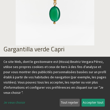
Gargantilla verde Capri
89,00
€
Ce site Web, dont le gestionnaire est (Hissia) Beatriz Vergara Pérez,
utilise ses propres cookies et ceux de tiers à des fins d'analyse et
pour vous montrer des publicités personnalisées basées sur un profil
établi à partir de vos habitudes de navigation (par exemple, les pages
visitées). Vous pouvez tous les accepter, les rejeter ou voir plus
Ajouter au panier
d'informations et configurer vos préférences en cliquant sur sur "Je
veux choisir ".
Je veux choisir
Tout rejeter
Accepter tout
Esta gargantilla ajustable añadirá un toque de color a tus
looks, tanto en invierno como en verano. Llévala sola o