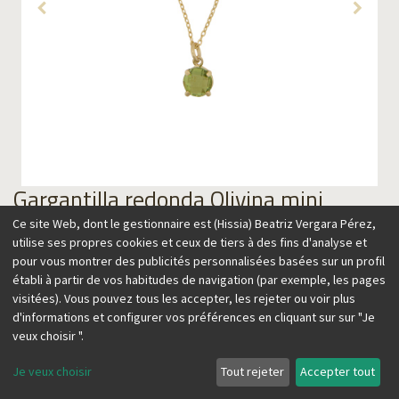
Gargantilla redonda Olivina mini
(copia)
Ce site Web, dont le gestionnaire est (Hissia) Beatriz Vergara Pérez,
utilise ses propres cookies et ceux de tiers à des fins d'analyse et
139,00
€
pour vous montrer des publicités personnalisées basées sur un profil
établi à partir de vos habitudes de navigation (par exemple, les pages
visitées). Vous pouvez tous les accepter, les rejeter ou voir plus
d'informations et configurer vos préférences en cliquant sur sur "Je
veux choisir ".
Ajouter au panier
Je veux choisir
Tout rejeter
Accepter tout