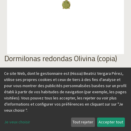
Dormilonas redondas Olivina (copia)
99,00
€
Ce site Web, dont le gestionnaire est (Hissia) Beatriz Vergara Pérez,
utilise ses propres cookies et ceux de tiers à des fins d'analyse et
pour vous montrer des publicités personnalisées basées sur un profil
établi à partir de vos habitudes de navigation (par exemple, les pages
visitées). Vous pouvez tous les accepter, les rejeter ou voir plus
Ajouter au panier
d'informations et configurer vos préférences en cliquant sur sur "Je
veux choisir ".
Je veux choisir
Tout rejeter
Accepter tout
Colección realizada con olivina, una piedra preciosa
localizada en lugares con actividad volcánica, y apreciada