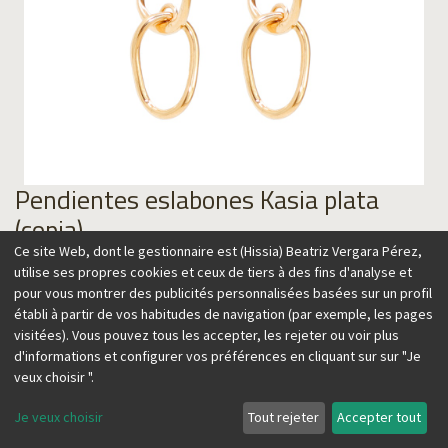
Pendientes eslabones Kasia plata
(copia)
Ce site Web, dont le gestionnaire est (Hissia) Beatriz Vergara Pérez,
utilise ses propres cookies et ceux de tiers à des fins d'analyse et
Cet article n'est plus disponible.
pour vous montrer des publicités personnalisées basées sur un profil
établi à partir de vos habitudes de navigation (par exemple, les pages
visitées). Vous pouvez tous les accepter, les rejeter ou voir plus
Diseñados con eslabones irregulares hechos a mano, estos
d'informations et configurer vos préférences en cliquant sur sur "Je
pendientes tienen un aire escultural. Su ligero es perfecto
veux choisir ".
para estilizar y aportar un toque sofisticado y atemporal a
Je veux choisir
Tout rejeter
Accepter tout
cualquier look.