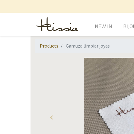
NEW IN
BIJO
Products
Gamuza limpiar joyas