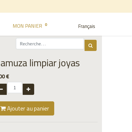
0
MON PANIER
Français
amuza limpiar joyas
00
€
Ajouter au panier