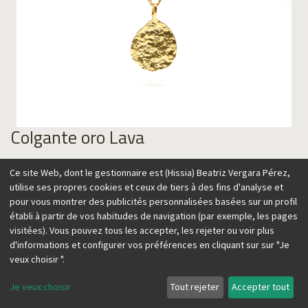
Colgante oro Lava
95,00
€
Ce site Web, dont le gestionnaire est (Hissia) Beatriz Vergara Pérez,
utilise ses propres cookies et ceux de tiers à des fins d'analyse et
pour vous montrer des publicités personnalisées basées sur un profil
établi à partir de vos habitudes de navigation (par exemple, les pages
visitées). Vous pouvez tous les accepter, les rejeter ou voir plus
Ajouter au panier
d'informations et configurer vos préférences en cliquant sur sur "Je
veux choisir ".
Je veux choisir
Tout rejeter
Accepter tout
Nuestra gargantilla se inspira en la textura de la lava,
recordando el origen de las Islas Canarias, hogar de nuestra